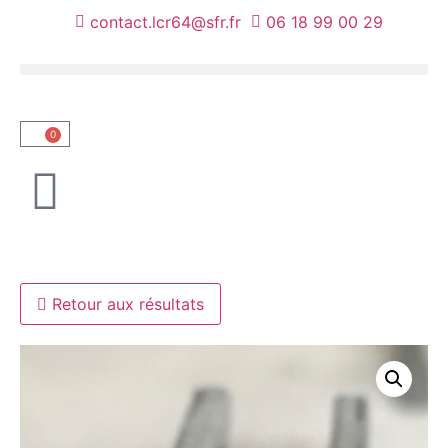
contact.lcr64@sfr.fr
06 18 99 00 29
0
NOUS VOUS ACCUEILLONS AU
Retour aux résultats
DÉPÔT UNIQUEMENT SUR
RENDEZ-VOUS.
TEL : 06 18 99 00 29