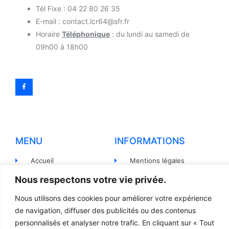
Tél Fixe : 04 22 80 26 35
E-mail : contact.lcr64@sfr.fr
Horaire
Téléphonique
: du lundi au samedi de
09h00 à 18h00
MENU
INFORMATIONS
Accueil
Mentions légales
Produits
Politiques de
Nous respectons votre vie privée.
confidentialité
Pièces détachées
Nous utilisons des cookies pour améliorer votre expérience
Conditions générales de
de navigation, diffuser des publicités ou des contenus
Devis
vente
personnalisés et analyser notre trafic. En cliquant sur « Tout
Contact