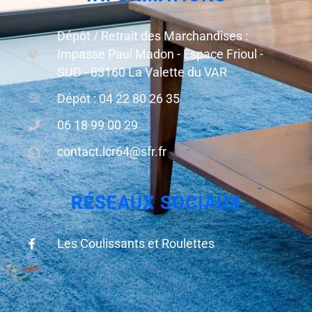
Dépôt / Retrait des Marchandises :
Impasse Paul Madon - Espace Frioul -
SUD - 83160 La Valette du VAR
Dépôt : 04 22 80 26 35
06 18 99 00 29
contact.lcr64@sfr.fr
RÉSEAUX SOCIAUX
Les Coulissants et Roulettes