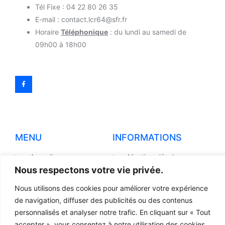
Tél Fixe : 04 22 80 26 35
E-mail : contact.lcr64@sfr.fr
Horaire
Téléphonique
: du lundi au samedi de
09h00 à 18h00
MENU
INFORMATIONS
Accueil
Mentions légales
Nous respectons votre vie privée.
Produits
Politiques de
confidentialité
Nous utilisons des cookies pour améliorer votre expérience
Pièces détachées
Conditions générales de
de navigation, diffuser des publicités ou des contenus
Devis
vente
personnalisés et analyser notre trafic. En cliquant sur « Tout
Contact
accepter », vous consentez à notre utilisation des cookies.