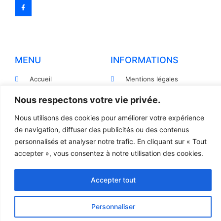
MENU
INFORMATIONS
Accueil
Mentions légales
Produits
Politiques de
Nous respectons votre vie privée.
confidentialité
Pièces détachées
Nous utilisons des cookies pour améliorer votre expérience
Conditions générales de
Devis
de navigation, diffuser des publicités ou des contenus
vente
personnalisés et analyser notre trafic. En cliquant sur « Tout
Contact
Règlement et Expédition
accepter », vous consentez à notre utilisation des cookies.
Accepter tout
© 2023 TOUS DROITS RÉSERVÉS - LCR
Création site internet par l’agence Web
Jsemproduction
Personnaliser