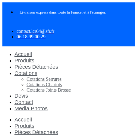
Aller
au
Livraison express dans toute la France, et à l'étranger.
contenu
contact.lcr64@sfr.fr
06 18 99 00 29
Accueil
Produits
Pièces Détachées
Cotations
Cotations Serrures
Cotations Chariots
Cotations Joints Brosse
Devis
Contact
Media Photos
Accueil
Produits
Pièces Détachées