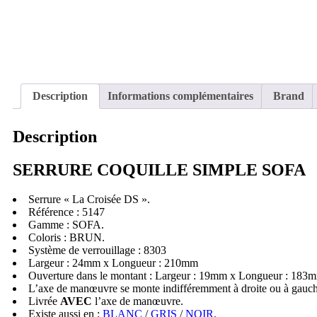
SOFA
"La
Croisée
DS"
:
5147-
8303
-
Description
Informations complémentaires
Brand
BRUN
Description
SERRURE COQUILLE SIMPLE SOFA
Serrure « La Croisée DS ».
Référence : 5147
Gamme : SOFA.
Coloris : BRUN.
Système de verrouillage : 8303
Largeur : 24mm x Longueur : 210mm
Ouverture dans le montant : Largeur : 19mm x Longueur : 183
L’axe de manœuvre se monte indifféremment à droite ou à gauch
Livrée
AVEC
l’axe de manœuvre.
Existe aussi en :
BLANC
/
GRIS
/
NOIR
.