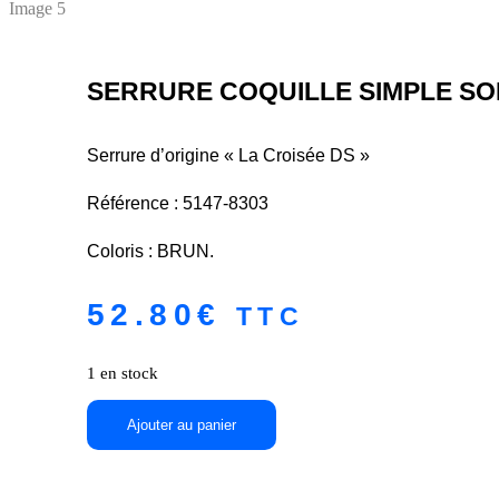
SERRURE COQUILLE SIMPLE SOFA 
Serrure d’origine « La Croisée DS »
Référence : 5147-8303
Coloris : BRUN.
52.80
€
TTC
1 en stock
quantité
Ajouter au panier
de
SERRURE
COQUILLE
SIMPLE