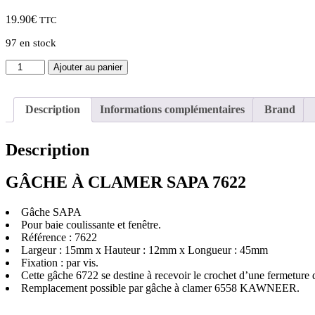
19.90
€
TTC
97 en stock
quantité
Ajouter au panier
de
GÂCHE
À
Description
Informations complémentaires
Brand
CLAMER
SAPA
7622
Description
(15
x
12)
GÂCHE À CLAMER SAPA 7622
Gâche SAPA
Pour baie coulissante et fenêtre.
Référence : 7622
Largeur : 15mm x Hauteur : 12mm x Longueur : 45mm
Fixation : par vis.
Cette gâche 6722 se destine à recevoir le crochet d’une fermeture 
Remplacement possible par gâche à clamer 6558 KAWNEER.