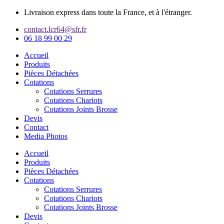
Aller
Livraison express dans toute la France, et à l'étranger.
au
contact.lcr64@sfr.fr
contenu
06 18 99 00 29
Accueil
Produits
Pièces Détachées
Cotations
Cotations Serrures
Cotations Chariots
Cotations Joints Brosse
Devis
Contact
Media Photos
Accueil
Produits
Pièces Détachées
Cotations
Cotations Serrures
Cotations Chariots
Cotations Joints Brosse
Devis