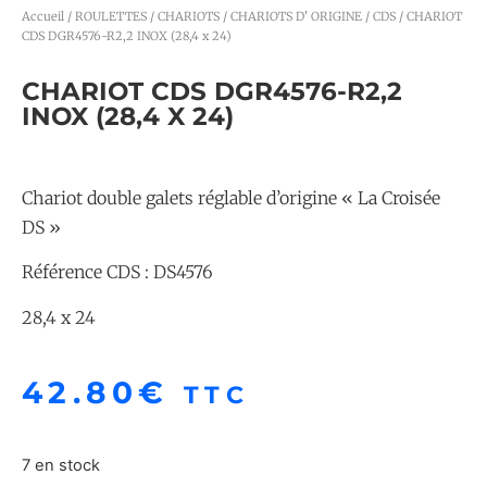
Accueil
/
ROULETTES / CHARIOTS
/
CHARIOTS D' ORIGINE
/
CDS
/ CHARIOT
CDS DGR4576-R2,2 INOX (28,4 x 24)
CHARIOT CDS DGR4576-R2,2
INOX (28,4 X 24)
Chariot double galets réglable d’origine « La Croisée
DS »
Référence CDS : DS4576
28,4 x 24
42.80
€
TTC
7 en stock