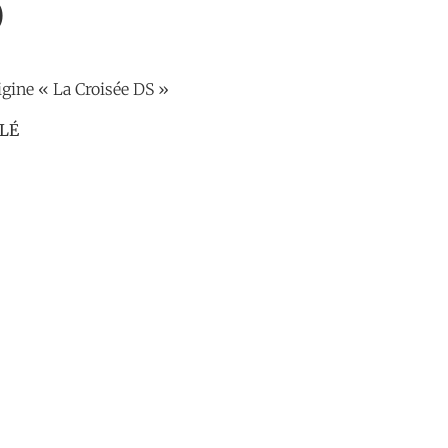
)
rigine « La Croisée DS »
LÉ