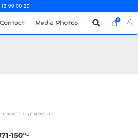
 18 99 00 29
0
Contact
Media Photos
' ORIGINE
/
CDS
/ CHARIOT CDS
1-150°-