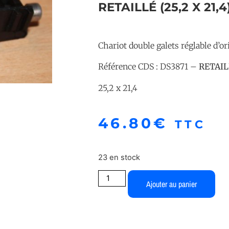
RETAILLÉ (25,2 X 21,4
Chariot double galets réglable d’o
Référence CDS : DS3871 –
RETAIL
25,2 x 21,4
46.80
€
TTC
23 en stock
Ajouter au panier