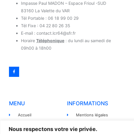
Impasse Paul MADON – Espace Frioul -SUD
83160 La Valette du VAR
Tél Portable : 06 18 99 00 29
Tél Fixe : 04 22 80 26 35
E-mail : contact.lcr64@sfr.fr
Horaire
Téléphonique
: du lundi au samedi de
09h00 à 18h00
MENU
INFORMATIONS
Accueil
Mentions légales
Produits
Politiques de
Nous respectons votre vie privée.
confidentialité