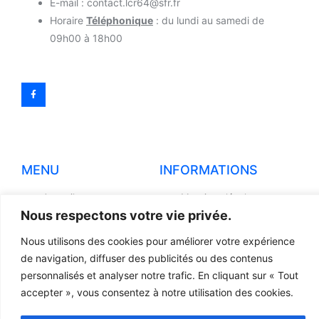
E-mail : contact.lcr64@sfr.fr
Horaire
Téléphonique
: du lundi au samedi de
09h00 à 18h00
MENU
INFORMATIONS
Accueil
Mentions légales
Nous respectons votre vie privée.
Produits
Politiques de
confidentialité
Nous utilisons des cookies pour améliorer votre expérience
Pièces détachées
de navigation, diffuser des publicités ou des contenus
Conditions générales de
Devis
vente
personnalisés et analyser notre trafic. En cliquant sur « Tout
Contact
accepter », vous consentez à notre utilisation des cookies.
Règlement et Expédition