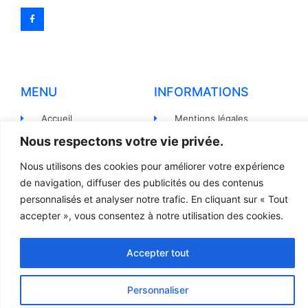
MENU
INFORMATIONS
Accueil
Mentions légales
Nous respectons votre vie privée.
Produits
Politiques de
confidentialité
Pièces détachées
Nous utilisons des cookies pour améliorer votre expérience
Conditions générales de
de navigation, diffuser des publicités ou des contenus
Devis
vente
personnalisés et analyser notre trafic. En cliquant sur « Tout
Contact
Règlement et Expédition
accepter », vous consentez à notre utilisation des cookies.
Accepter tout
© 2023 TOUS DROITS RÉSERVÉS - LCR
Création site internet par l’agence Web
Jsemproduction
Personnaliser