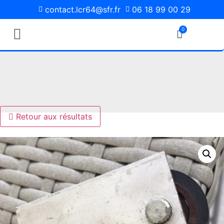
contact.lcr64@sfr.fr
06 18 99 00 29
0
Pièces Détachées
Media Photos
Retour aux résultats
NOUS VOUS ACCUEILLONS AU DÉPÔT
UNIQUEMENT SUR RENDEZ-VOUS.
TEL : 06 18 99 00 29