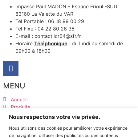
Impasse Paul MADON – Espace Frioul -SUD
83160 La Valette du VAR
Tél Portable : 06 18 99 00 29
Tél Fixe : 04 22 80 26 35
E-mail : contact.lcr64@sfr.fr
Horaire
Téléphonique
: du lundi au samedi de
09h00 à 18h00
MENU
Accueil
Produits
Pièces détachées
Nous respectons votre vie privée.
Devis
Nous utilisons des cookies pour améliorer votre expérience
Contact
INFORMATIONS
de navigation, diffuser des publicités ou des contenus