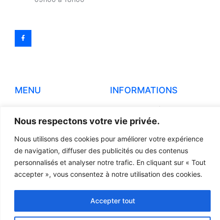
MENU
INFORMATIONS
Accueil
Mentions légales
Nous respectons votre vie privée.
Produits
Politiques de
confidentialité
Nous utilisons des cookies pour améliorer votre expérience
Pièces détachées
de navigation, diffuser des publicités ou des contenus
Conditions générales de
Devis
vente
personnalisés et analyser notre trafic. En cliquant sur « Tout
accepter », vous consentez à notre utilisation des cookies.
Contact
Règlement et Expédition
Accepter tout
© 2023 TOUS DROITS RÉSERVÉS - LCR