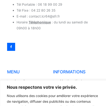
Tél Portable : 06 18 99 00 29
Tél Fixe : 04 22 80 26 35
E-mail : contact.lcr64@sfr.fr
Horaire
Téléphonique
: du lundi au samedi de
09h00 à 18h00
MENU
INFORMATIONS
Accueil
Mentions légales
Nous respectons votre vie privée.
Produits
Politiques de
confidentialité
Nous utilisons des cookies pour améliorer votre expérience
Pièces détachées
Conditions générales de
de navigation, diffuser des publicités ou des contenus
Devis
vente