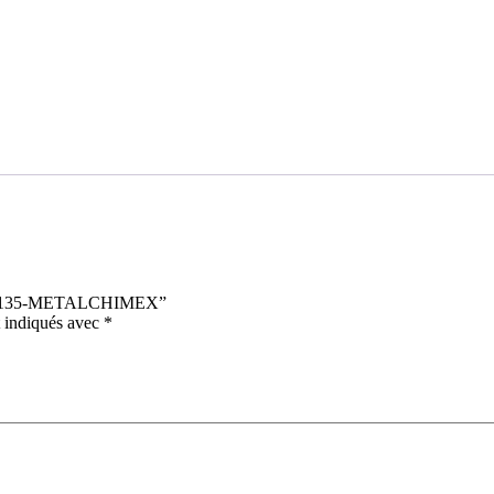
– AC135-METALCHIMEX”
t indiqués avec
*