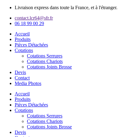
Aller
Livraison express dans toute la France, et à l'étranger.
au
contact.lcr64@sfr.fr
contenu
06 18 99 00 29
Accueil
Produits
Pièces Détachées
Cotations
Cotations Serrures
Cotations Chariots
Cotations Joints Brosse
Devis
Contact
Media Photos
Accueil
Produits
Pièces Détachées
Cotations
Cotations Serrures
Cotations Chariots
Cotations Joints Brosse
Devis