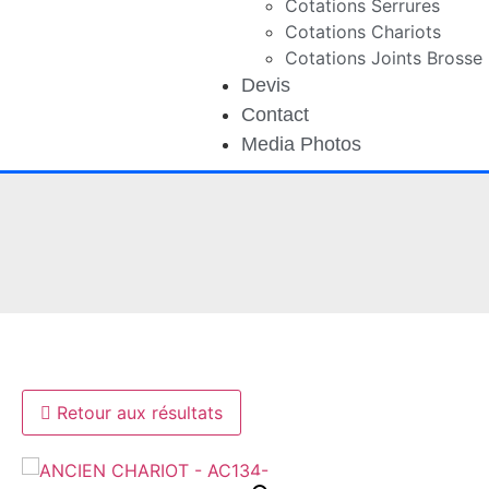
Cotations Serrures
Cotations Chariots
Cotations Joints Brosse
Devis
Contact
Media Photos
NOUS VO
NOUS VO
NOUS VO
ACCUEIL 
ACCUEIL 
ACCUEIL 
Retour aux résultats
LUNDIS 
LUNDIS 
LUNDIS 
UNIQUE
UNIQUE
UNIQUE