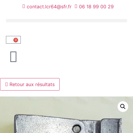
contact.lcr64@sfr.fr
06 18 99 00 29
0
Retour aux résultats
NOUS VOUS ACCUEILLONS AU
DÉPÔT UNIQUEMENT SUR
RENDEZ-VOUS.
TEL : 06 18 99 00 29