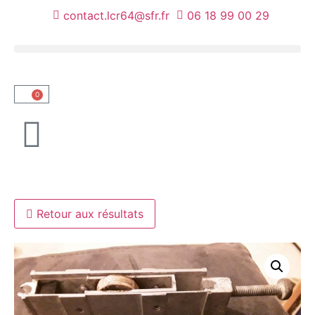
contact.lcr64@sfr.fr
06 18 99 00 29
0
NOUS VOUS ACCUEILLONS AU
Retour aux résultats
DÉPÔT UNIQUEMENT SUR
RENDEZ-VOUS.
TEL : 06 18 99 00 29