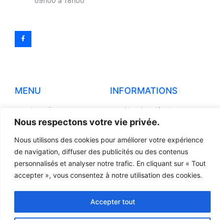
09h00 à 18h00
MENU
INFORMATIONS
Accueil
Mentions légales
Nous respectons votre vie privée.
Produits
Politiques de
confidentialité
Nous utilisons des cookies pour améliorer votre expérience
Pièces détachées
de navigation, diffuser des publicités ou des contenus
Conditions générales de
Devis
vente
personnalisés et analyser notre trafic. En cliquant sur « Tout
Contact
accepter », vous consentez à notre utilisation des cookies.
Règlement et Expédition
Accepter tout
© 2023 TOUS DROITS RÉSERVÉS - LCR