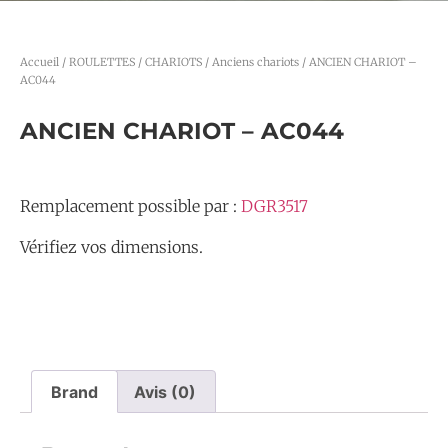
Accueil
/
ROULETTES / CHARIOTS
/
Anciens chariots
/ ANCIEN CHARIOT –
AC044
ANCIEN CHARIOT – AC044
Remplacement possible par :
DGR3517
Vérifiez vos dimensions.
Brand
Avis (0)