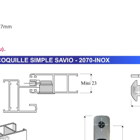
187mm
u)
.