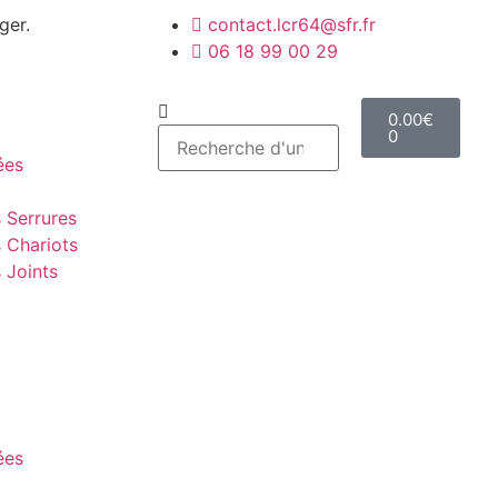
ger.
contact.lcr64@sfr.fr
06 18 99 00 29
0.00
€
0
ées
 Serrures
 Chariots
 Joints
ées