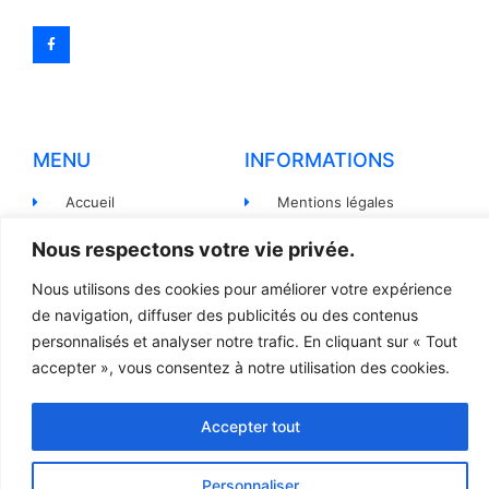
MENU
INFORMATIONS
Accueil
Mentions légales
Produits
Politiques de
Nous respectons votre vie privée.
confidentialité
Pièces détachées
Nous utilisons des cookies pour améliorer votre expérience
Conditions générales de
Devis
de navigation, diffuser des publicités ou des contenus
vente
personnalisés et analyser notre trafic. En cliquant sur « Tout
Contact
Règlement et Expédition
accepter », vous consentez à notre utilisation des cookies.
Accepter tout
© 2023 TOUS DROITS RÉSERVÉS - LCR
Création site internet par l’agence Web
Jsemproduction
Personnaliser