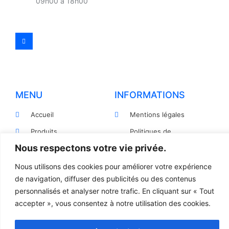
09h00 à 18h00
MENU
INFORMATIONS
Accueil
Mentions légales
Produits
Politiques de
confidentialité
Nous respectons votre vie privée.
Pièces détachées
Conditions générales de
Devis
Nous utilisons des cookies pour améliorer votre expérience
vente
de navigation, diffuser des publicités ou des contenus
Contact
Règlement et Expédition
personnalisés et analyser notre trafic. En cliquant sur « Tout
accepter », vous consentez à notre utilisation des cookies.
© 2023 TOUS DROITS RÉSERVÉS - LCR