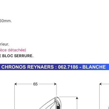
 60mm.
ieur.
ièce détachée)
E BLOC SERRURE.