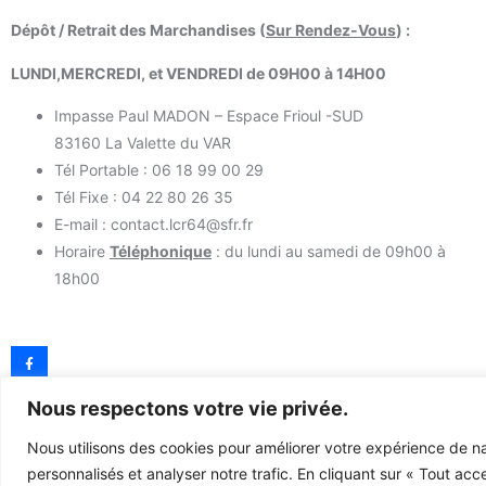
Dépôt / Retrait des Marchandises (
Sur Rendez-Vous
) :
LUNDI,MERCREDI, et VENDREDI de 09H00 à 14H00
Impasse Paul MADON – Espace Frioul -SUD
83160 La Valette du VAR
Tél Portable : 06 18 99 00 29
Tél Fixe : 04 22 80 26 35
E-mail : contact.lcr64@sfr.fr
Horaire
Téléphonique
: du lundi au samedi de 09h00 à
18h00
Nous respectons votre vie privée.
Nous utilisons des cookies pour améliorer votre expérience de na
personnalisés et analyser notre trafic. En cliquant sur « Tout acc
© 2023 TOUS DROITS RÉSERVÉS - LCR