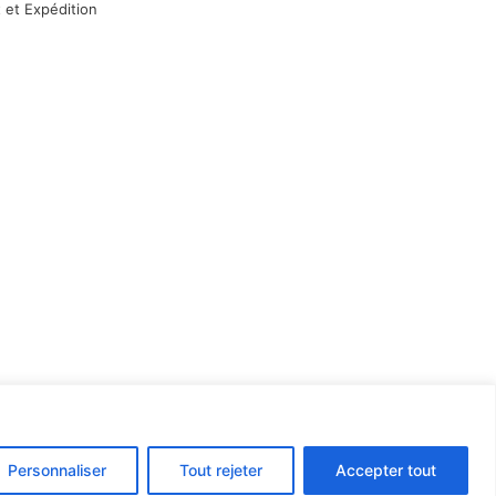
 et Expédition
Personnaliser
Tout rejeter
Accepter tout
rnet par l’agence Web
Jsemproduction