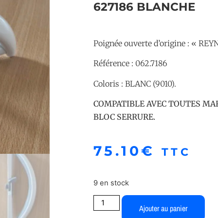
627186 BLANCHE
Poignée ouverte d’origine : « RE
Référence : 062.7186
Coloris : BLANC (9010).
COMPATIBLE AVEC TOUTES MAR
BLOC SERRURE.
75.10
€
TTC
9 en stock
Ajouter au panier