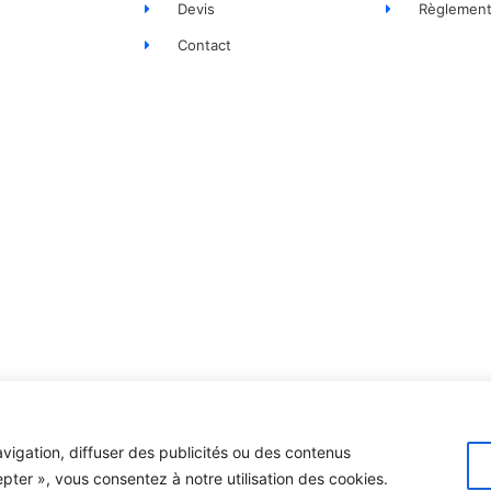
Devis
Règlement
Contact
vigation, diffuser des publicités ou des contenus
Création site inte
epter », vous consentez à notre utilisation des cookies.