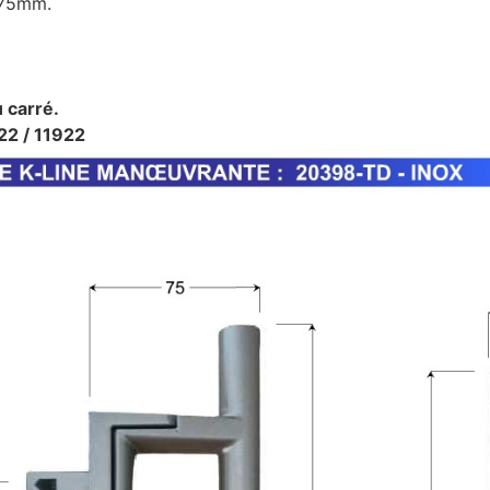
 75mm.
u carré.
22 / 11922