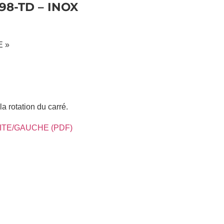
8-TD – INOX
E »
la rotation du carré.
ITE/GAUCHE (PDF)