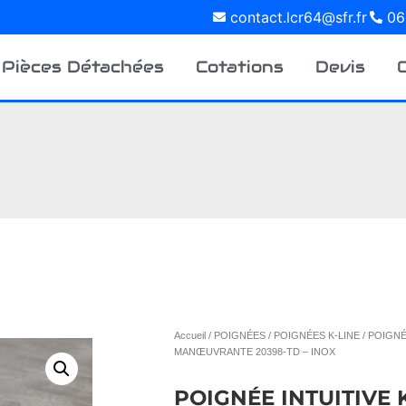
contact.lcr64@sfr.fr
06
Pièces Détachées
Cotations
Devis
S ACCUEILLONS AU DÉPÔT
ENT SUR RENDEZ-VOUS.
EL : 06 18 99 00 29
Accueil
/
POIGNÉES
/
POIGNÉES K-LINE
/ POIGNÉ
MANŒUVRANTE 20398-TD – INOX
POIGNÉE INTUITIVE 