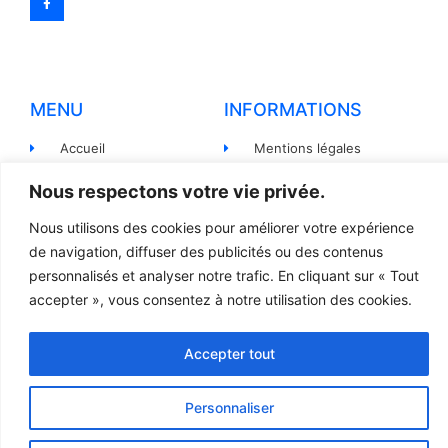
MENU
INFORMATIONS
Accueil
Mentions légales
Produits
Politiques de
Nous respectons votre vie privée.
confidentialité
Pièces détachées
Nous utilisons des cookies pour améliorer votre expérience
Conditions générales de
Devis
de navigation, diffuser des publicités ou des contenus
vente
personnalisés et analyser notre trafic. En cliquant sur « Tout
Contact
Règlement et Expédition
accepter », vous consentez à notre utilisation des cookies.
Accepter tout
© 2023 TOUS DROITS RÉSERVÉS - LCR
Création site internet par l’agence Web
Jsemproduction
Personnaliser