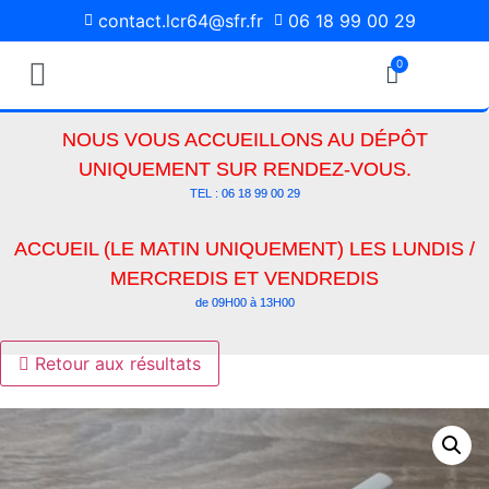
contact.lcr64@sfr.fr
06 18 99 00 29
0
Pièces Détachées
Media Photos
NOUS VOUS ACCUEILLONS AU DÉPÔT
UNIQUEMENT SUR RENDEZ-VOUS.
TEL : 06 18 99 00 29
ACCUEIL (LE MATIN UNIQUEMENT) LES LUNDIS /
MERCREDIS ET VENDREDIS
de 09H00 à 13H00
Retour aux résultats