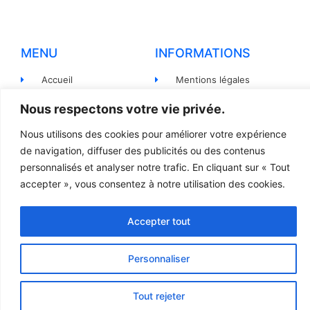
MENU
INFORMATIONS
Accueil
Mentions légales
Produits
Politiques de
Nous respectons votre vie privée.
confidentialité
Pièces détachées
Nous utilisons des cookies pour améliorer votre expérience
Conditions générales de
Devis
de navigation, diffuser des publicités ou des contenus
vente
personnalisés et analyser notre trafic. En cliquant sur « Tout
Contact
Règlement et Expédition
accepter », vous consentez à notre utilisation des cookies.
Accepter tout
© 2023 TOUS DROITS RÉSERVÉS - LCR
Création site internet par l’agence Web
Jsemproduction
Personnaliser
Tout rejeter