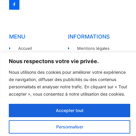
MENU
INFORMATIONS
Accueil
Mentions légales
Produits
Politiques de
Nous respectons votre vie privée.
confidentialité
Pièces détachées
Nous utilisons des cookies pour améliorer votre expérience
Conditions générales de
Devis
de navigation, diffuser des publicités ou des contenus
vente
personnalisés et analyser notre trafic. En cliquant sur « Tout
Contact
Règlement et Expédition
accepter », vous consentez à notre utilisation des cookies.
Accepter tout
© 2023 TOUS DROITS RÉSERVÉS - LCR
Création site internet par l’agence Web
Jsemproduction
Personnaliser