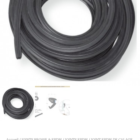
Accueil
/
JOINTS BROSSE & EPDM
/
JOINTS EPDM
/ JOINT EPDM DE CALAGE