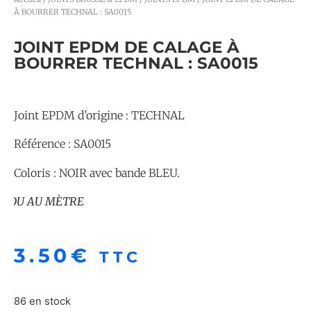
À BOURRER TECHNAL : SA0015
JOINT EPDM DE CALAGE À
BOURRER TECHNAL : SA0015
Joint EPDM d’origine : TECHNAL
Référence : SA0015
Coloris : NOIR avec bande BLEU.
U AU MÈTRE
3.50
€
TTC
86 en stock