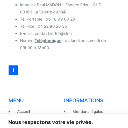
Impasse Paul MADON – Espace Frioul -SUD
83160 La Valette du VAR
Tél Portable : 06 18 99 00 29
Tél Fixe : 04 22 80 26 35
E-mail : contact.lcr64@sfr.fr
Horaire
Téléphonique
: du lundi au samedi de
09h00 à 18h00
MENU
INFORMATIONS
Accueil
Mentions légales
Produits
Politiques de
Nous respectons votre vie privée.
confidentialité