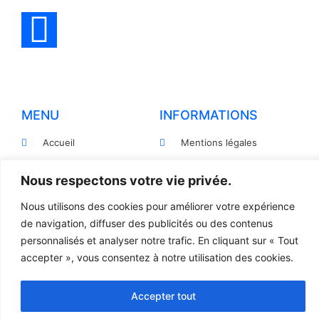
MENU
INFORMATIONS
Accueil
Mentions légales
Produits
Politiques de
Nous respectons votre vie privée.
confidentialité
Pièces détachées
Conditions générales de
Nous utilisons des cookies pour améliorer votre expérience
Devis
vente
de navigation, diffuser des publicités ou des contenus
Contact
personnalisés et analyser notre trafic. En cliquant sur « Tout
Règlement et Expédition
accepter », vous consentez à notre utilisation des cookies.
© 2023 TOUS DROITS RÉSERVÉS - LCR
Accepter tout
Création site internet par l’agence Web
Jsemproduction