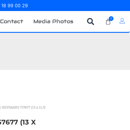
 18 99 00 29
0
Contact
Media Photos
 REYNAERS 757677 (13 x 11,5)
677 (13 X