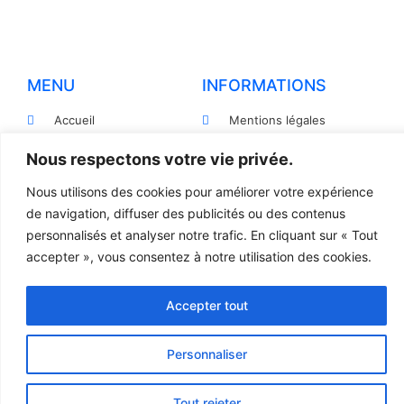
MENU
INFORMATIONS
Accueil
Mentions légales
Produits
Politiques de
Nous respectons votre vie privée.
confidentialité
Pièces détachées
Nous utilisons des cookies pour améliorer votre expérience
Conditions générales de
Devis
de navigation, diffuser des publicités ou des contenus
vente
personnalisés et analyser notre trafic. En cliquant sur « Tout
Contact
Règlement et Expédition
accepter », vous consentez à notre utilisation des cookies.
Accepter tout
© 2023 TOUS DROITS RÉSERVÉS - LCR
Création site internet par l’agence Web
Jsemproduction
Personnaliser
Tout rejeter