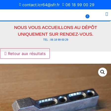
contact.lcr64@sfr.fr
06 18 99 00 29
0
Pièces Détachées
Media Photos
NOUS VOUS ACCUEILLONS AU DÉPÔT
UNIQUEMENT SUR RENDEZ-VOUS.
TEL : 06 18 99 00 29
Retour aux résultats