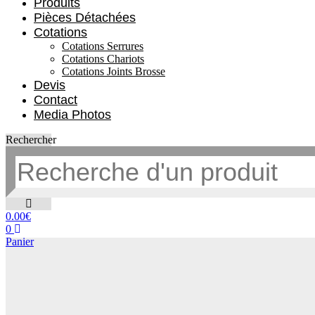
Produits
Pièces Détachées
Cotations
Cotations Serrures
Cotations Chariots
Cotations Joints Brosse
Devis
Contact
Media Photos
Rechercher
0.00
€
0
Panier