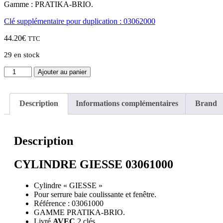
Gamme : PRATIKA-BRIO.
Clé supplémentaire pour duplication : 03062000
44.20
€
TTC
29 en stock
quantité
Ajouter au panier
de
CYLINDRE
GIESSE
Description
Informations complémentaires
Brand
03061000
Description
CYLINDRE GIESSE 03061000
Cylindre « GIESSE »
Pour serrure baie coulissante et fenêtre.
Référence : 03061000
GAMME PRATIKA-BRIO.
Livré
AVEC
2 clés.