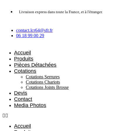
Aller
au
Livraison express dans toute la France, et à l'étranger.
contenu
contact.lcr64@sfr.fr
06 18 99 00 29
Accueil
Produits
Pièces Détachées
Cotations
Cotations Serrures
Cotations Chariots
Cotations Joints Brosse
Devis
Contact
Media Photos
Accueil