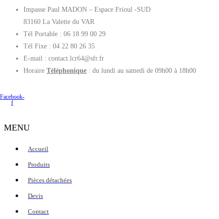
Impasse Paul MADON – Espace Frioul -SUD
83160 La Valette du VAR
Tél Portable : 06 18 99 00 29
Tél Fixe : 04 22 80 26 35
E-mail : contact.lcr64@sfr.fr
Horaire
Téléphonique
: du lundi au samedi de 09h00 à 18h00
Facebook-
f
MENU
Accueil
Produits
Pièces détachées
Devis
Contact