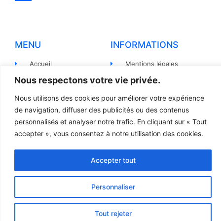
MENU
INFORMATIONS
Accueil
Mentions légales
Nous respectons votre vie privée.
Produits
Politiques de
confidentialité
Pièces détachées
Nous utilisons des cookies pour améliorer votre expérience
Conditions générales de
de navigation, diffuser des publicités ou des contenus
Devis
vente
personnalisés et analyser notre trafic. En cliquant sur « Tout
Contact
Règlement et Expédition
accepter », vous consentez à notre utilisation des cookies.
Accepter tout
© 2023 TOUS DROITS RÉSERVÉS - LCR
Création site internet par l’agence Web
Jsemproduction
Personnaliser
Tout rejeter