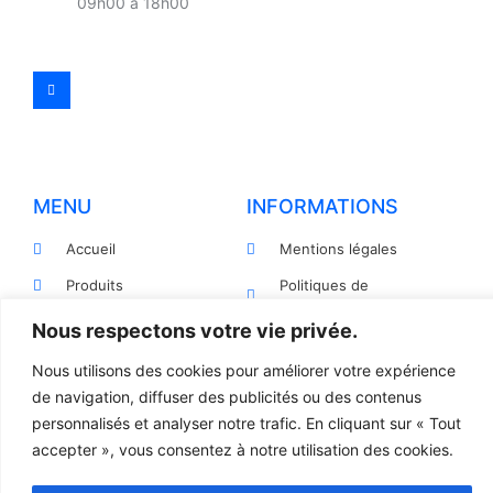
09h00 à 18h00
MENU
INFORMATIONS
Accueil
Mentions légales
Produits
Politiques de
confidentialité
Pièces détachées
Nous respectons votre vie privée.
Conditions générales de
Devis
vente
Nous utilisons des cookies pour améliorer votre expérience
Contact
de navigation, diffuser des publicités ou des contenus
Règlement et Expédition
personnalisés et analyser notre trafic. En cliquant sur « Tout
accepter », vous consentez à notre utilisation des cookies.
© 2023 TOUS DROITS RÉSERVÉS - LCR