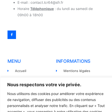
E-mail : contact.lcr64@sfr.fr
Horaire
Téléphonique
: du lundi au samedi de
09h00 à 18h00
MENU
INFORMATIONS
Accueil
Mentions légales
Produits
Politiques de
confidentialité
Nous respectons votre vie privée.
Pièces détachées
Conditions générales de
Nous utilisons des cookies pour améliorer votre expérience
Devis
vente
de navigation, diffuser des publicités ou des contenus
Contact
Règlement et Expédition
personnalisés et analyser notre trafic. En cliquant sur « Tout
accepter », vous consentez à notre utilisation des cookies.