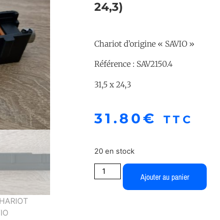
24,3)
Chariot d’origine « SAVIO »
Référence : SAV2150.4
31,5 x 24,3
31.80
€
TTC
20 en stock
Ajouter au panier