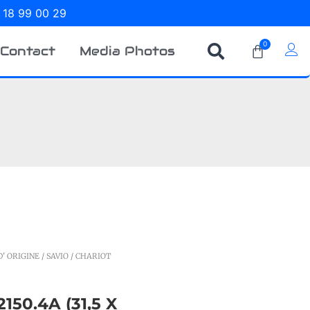
 18 99 00 29
0
Contact
Media Photos
' ORIGINE
/
SAVIO
/ CHARIOT
50.4A (31,5 X