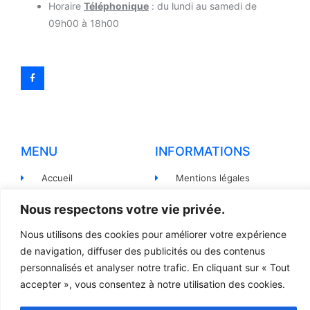
Horaire
Téléphonique
: du lundi au samedi de
09h00 à 18h00
MENU
INFORMATIONS
Accueil
Mentions légales
Produits
Politiques de
Nous respectons votre vie privée.
confidentialité
Pièces détachées
Nous utilisons des cookies pour améliorer votre expérience
Conditions générales de
Devis
vente
de navigation, diffuser des publicités ou des contenus
personnalisés et analyser notre trafic. En cliquant sur « Tout
Contact
Règlement et Expédition
accepter », vous consentez à notre utilisation des cookies.