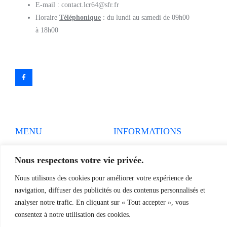
E-mail : contact.lcr64@sfr.fr
Horaire
Téléphonique
: du lundi au samedi de 09h00
à 18h00
MENU
INFORMATIONS
Accueil
Mentions légales
Nous respectons votre vie privée.
Produits
Politiques de confidentialité
Pièces détachées
Conditions générales de
Nous utilisons des cookies pour améliorer votre expérience de
vente
navigation, diffuser des publicités ou des contenus personnalisés et
Devis
Règlement et Expédition
analyser notre trafic. En cliquant sur « Tout accepter », vous
Contact
consentez à notre utilisation des cookies.