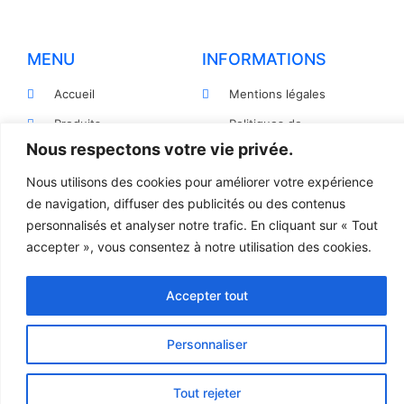
MENU
INFORMATIONS
Accueil
Mentions légales
Produits
Politiques de
confidentialité
Nous respectons votre vie privée.
Pièces détachées
Conditions générales de
Nous utilisons des cookies pour améliorer votre expérience
Devis
vente
de navigation, diffuser des publicités ou des contenus
Contact
Règlement et Expédition
personnalisés et analyser notre trafic. En cliquant sur « Tout
accepter », vous consentez à notre utilisation des cookies.
© 2023 TOUS DROITS RÉSERVÉS - LCR
Accepter tout
Création site internet par l’agence Web
Jsemproduction
Personnaliser
Tout rejeter