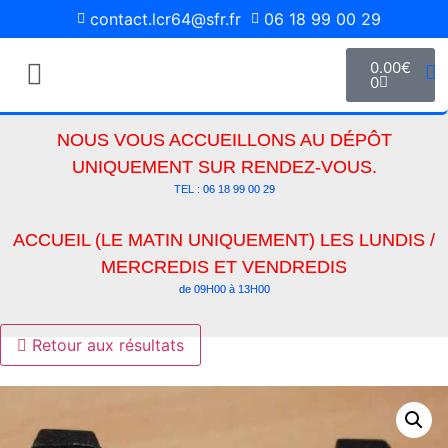
contact.lcr64@sfr.fr
06 18 99 00 29
0.00
€
0
Pièces Détachées
Media Photos
NOUS VOUS ACCUEILLONS AU DÉPÔT
UNIQUEMENT SUR RENDEZ-VOUS.
TEL : 06 18 99 00 29
ACCUEIL (LE MATIN UNIQUEMENT) LES LUNDIS /
MERCREDIS ET VENDREDIS
de 09H00 à 13H00
Retour aux résultats