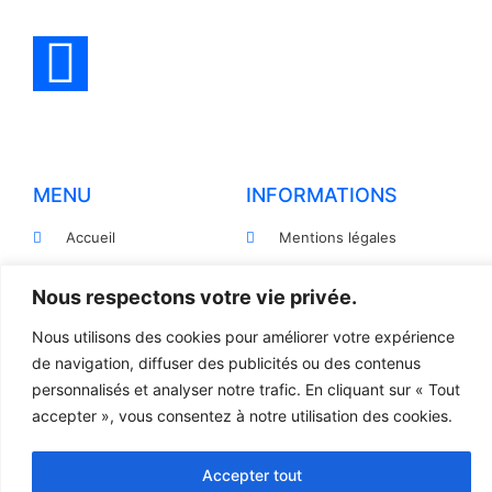
MENU
INFORMATIONS
Accueil
Mentions légales
Produits
Politiques de
Nous respectons votre vie privée.
confidentialité
Pièces détachées
Conditions générales de
Nous utilisons des cookies pour améliorer votre expérience
Devis
vente
de navigation, diffuser des publicités ou des contenus
Contact
Règlement et Expédition
personnalisés et analyser notre trafic. En cliquant sur « Tout
accepter », vous consentez à notre utilisation des cookies.
© 2023 TOUS DROITS RÉSERVÉS - LCR
Accepter tout