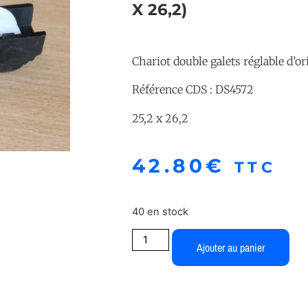
X 26,2)
Chariot double galets réglable d’o
Référence CDS : DS4572
25,2 x 26,2
42.80
€
TTC
40 en stock
Ajouter au panier