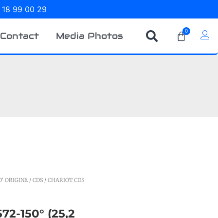
 18 99 00 29
0
Contact
Media Photos
' ORIGINE
/
CDS
/ CHARIOT CDS
2-150° (25,2