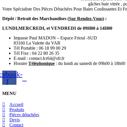
Votre Spécialiste Des Pièces Détachées Pour Baies Coulissantes Et 
Dépôt / Retrait des Marchandises (
Sur Rendez-Vous
) :
LUNDI,MERCREDI, et VENDREDI de 09H00 à 14H00
Impasse Paul MADON – Espace Frioul -SUD
83160 La Valette du VAR
Tél Portable : 06 18 99 00 29
Tél Fixe : 04 22 80 26 35
E-mail : contact.lcr64@sfr.fr
Horaire
Téléphonique
: du lundi au samedi de 09h00 à 18h00
cebook-
f
MENU
Accueil
Produits
Pièces détachées
Devis
Contact