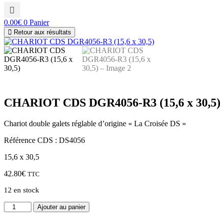
0.00
€
0
Panier
Retour aux résultats
CHARIOT CDS DGR4056-R3 (15,6 x 30,5
Chariot double galets réglable d’origine « La Croisée DS »
Référence CDS : DS4056
15,6 x 30,5
42.80
€
TTC
12 en stock
quantité
Ajouter au panier
de