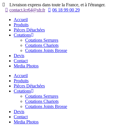
Aller
Livraison express dans toute la France, et à l'étranger.
au
contact.lcr64@sfr.fr
06 18 99 00 29
contenu
Accueil
Produits
Pièces Détachées
Cotations
Cotations Serrures
Cotations Chariots
Cotations Joints Brosse
Devis
Contact
Media Photos
Accueil
Produits
Pièces Détachées
Cotations
Cotations Serrures
Cotations Chariots
Cotations Joints Brosse
Devis
Contact
Media Photos