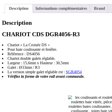
CHARIOT
CDS
Description
Informations complémentaires
Brand
DGR4056-
R3
(15,6
Description
x
30,5)
CHARIOT CDS DGR4056-R3
Chariot « La Croisée DS »
Pour baie coulissante et fenêtre.
Référence : DS4056
Chariot double galets réglable.
Largeur : 15,6mm x Hauteur : 30,5mm
Galet : Ø33mm / R3
La version simple galet réglable est :
SGR4054
Vérifiez la forme de votre rail avant commande.