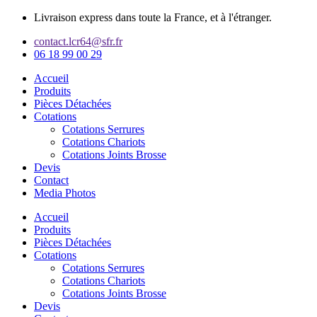
Aller
Livraison express dans toute la France, et à l'étranger.
au
contact.lcr64@sfr.fr
contenu
06 18 99 00 29
Accueil
Produits
Pièces Détachées
Cotations
Cotations Serrures
Cotations Chariots
Cotations Joints Brosse
Devis
Contact
Media Photos
Accueil
Produits
Pièces Détachées
Cotations
Cotations Serrures
Cotations Chariots
Cotations Joints Brosse
Devis