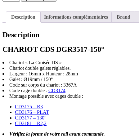
de
CHARIOT
CDS
Description
Informations complémentaires
Brand
DGR3517-
150°
(16
Description
x
28)
CHARIOT CDS DGR3517-150°
Chariot « La Croisée DS »
Chariot double galets réglables.
Largeur : 16mm x Hauteur : 28mm
Galet : Ø19mm / 150°
Code sur corps du chariot : 3367A
Code cage double :
CD3174
Montage possible avec cages double :
CD3175 – R3
CD3176 – PLAT
CD3177 – 130°
CD3181 – R2,2
Vérifiez la forme de votre rail avant commande.