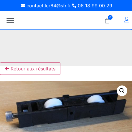
contact.lcr64@sfr.fr
06 18 99 00 29
0
Retour aux résultats