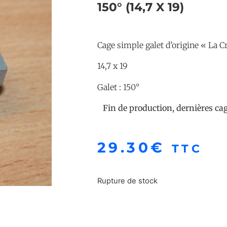
150° (14,7 X 19)
Cage simple galet d’origine « La C
14,7 x 19
Galet : 150°
Fin de production, dernières cage dispo
29.30
€
TTC
Rupture de stock