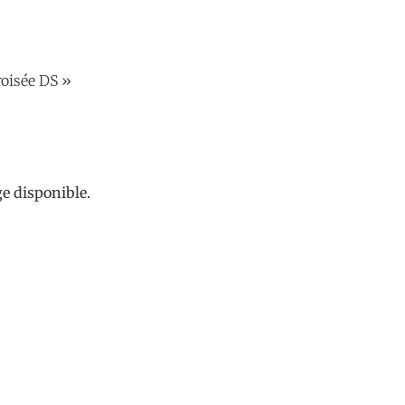
roisée DS »
nible.