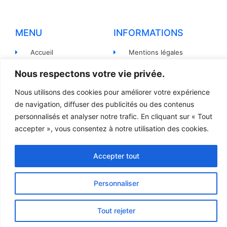
MENU
INFORMATIONS
Accueil
Mentions légales
Produits
Politiques de
Nous respectons votre vie privée.
confidentialité
Pièces détachées
Nous utilisons des cookies pour améliorer votre expérience
Conditions générales de
Devis
de navigation, diffuser des publicités ou des contenus
vente
personnalisés et analyser notre trafic. En cliquant sur « Tout
Contact
Règlement et Expédition
accepter », vous consentez à notre utilisation des cookies.
Accepter tout
© 2023 TOUS DROITS RÉSERVÉS - LCR
Création site internet par l’agence Web
Jsemproduction
Personnaliser
Tout rejeter